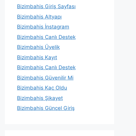
Bizimbahis Giriş Sayfası
Bizimbahis Altyapı
Bizimbahis İnstagram
Bizimbahis Canlı Destek
Bizimbahis Üyelik
Bizimbahis Kayıt
Bizimbahis Canlı Destek
Bizimbahis Güvenilir Mi
Bizimbahis Kaç Oldu
Bizimbahis Şikayet
Bizimbahis Güncel Giriş