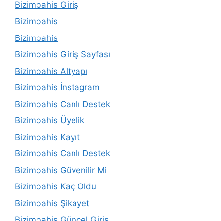
Bizimbahis Giriş
Bizimbahis
Bizimbahis
Bizimbahis Giriş Sayfası
Bizimbahis Altyapı
Bizimbahis İnstagram
Bizimbahis Canlı Destek
Bizimbahis Üyelik
Bizimbahis Kayıt
Bizimbahis Canlı Destek
Bizimbahis Güvenilir Mi
Bizimbahis Kaç Oldu
Bizimbahis Şikayet
Bizimbahis Güncel Giriş