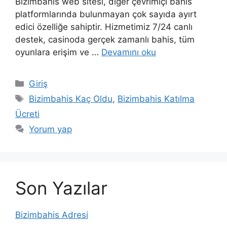
Bizimbahis web sitesi, diğer çevrimiçi bahis
platformlarında bulunmayan çok sayıda ayırt
edici özelliğe sahiptir. Hizmetimiz 7/24 canlı
destek, casinoda gerçek zamanlı bahis, tüm
oyunlara erişim ve …
Devamını oku
Kategoriler
Giriş
Etiketler
Bizimbahis Kaç Oldu
,
Bizimbahis Katılma
Ücreti
Yorum yap
Son Yazılar
Bizimbahis Adresi