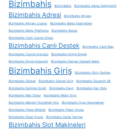
Bizimbahis
Bizim Bahis
Bizimbahis Adres Değişikliği
Bizimbahis Adresi
Bizimbahis Altyapı
Bizimbahis Altyapı Lisansı
Bizimbahis Bahis Faaliyetleri
Bizimbahis Bahis Platformu
Bizimbahis Bonus
Bizimbahis Canlı Casino Sitesi
Bizimbahis Canlı Destek
Bizimbahis Canlı Maç
Bizimbahis Casino Arayüzü
Bizimbahis Erişim Engeli
Bizimbahis Erişim Kolaylığı
Bizimbahis Gerçek Zamanlı Bahis
Bizimbahis Giriş
Bizimbahis Giriş Sayfası
Bizimbahis Güncel
Bizimbahis Güncel Giriş
Bizimbahis Güvenilir Mi
Bizimbahis Katılma Ücreti
Bizimbahis Kayıt
Bizimbahis Kaç Oldu
Bizimbahis Maç Sitesi
Bizimbahis Mobil Giriş
Bizimbahis Müşteri Hizmetleri Hızı
Bizimbahis Oyun Seçenekleri
Bizimbahis Poker Bölümü
Bizimbahis Poker Oyunu
Bizimbahis Rulet Oyunu
Bizimbahis Sanal Yarışlar
Bizimbahis Slot Makineleri