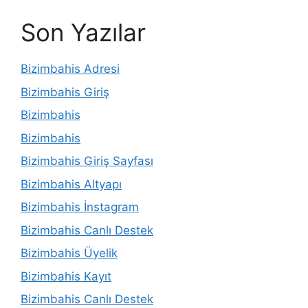
Son Yazılar
Bizimbahis Adresi
Bizimbahis Giriş
Bizimbahis
Bizimbahis
Bizimbahis Giriş Sayfası
Bizimbahis Altyapı
Bizimbahis İnstagram
Bizimbahis Canlı Destek
Bizimbahis Üyelik
Bizimbahis Kayıt
Bizimbahis Canlı Destek