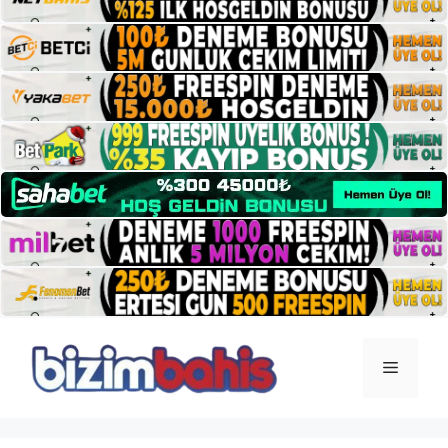
İçeriğe
atla
Menü