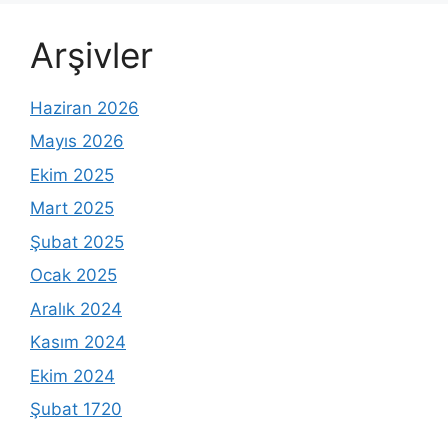
Arşivler
Haziran 2026
Mayıs 2026
Ekim 2025
Mart 2025
Şubat 2025
Ocak 2025
Aralık 2024
Kasım 2024
Ekim 2024
Şubat 1720