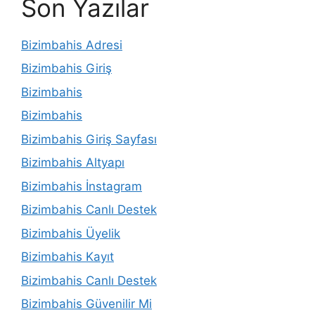
Son Yazılar
Bizimbahis Adresi
Bizimbahis Giriş
Bizimbahis
Bizimbahis
Bizimbahis Giriş Sayfası
Bizimbahis Altyapı
Bizimbahis İnstagram
Bizimbahis Canlı Destek
Bizimbahis Üyelik
Bizimbahis Kayıt
Bizimbahis Canlı Destek
Bizimbahis Güvenilir Mi