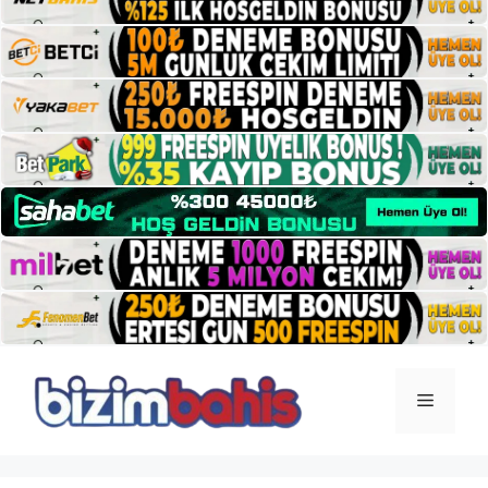
İçeriğe
atla
Menü