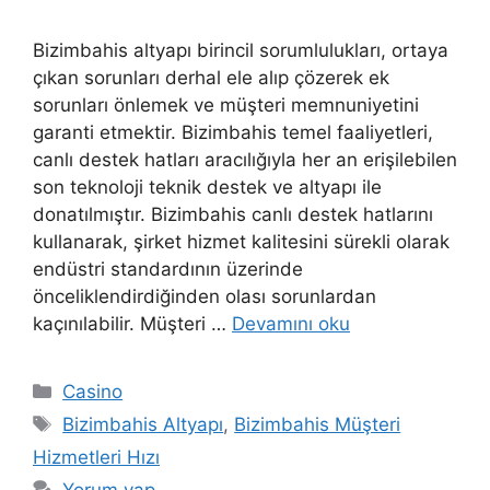
Bizimbahis altyapı birincil sorumlulukları, ortaya
çıkan sorunları derhal ele alıp çözerek ek
sorunları önlemek ve müşteri memnuniyetini
garanti etmektir. Bizimbahis temel faaliyetleri,
canlı destek hatları aracılığıyla her an erişilebilen
son teknoloji teknik destek ve altyapı ile
donatılmıştır. Bizimbahis canlı destek hatlarını
kullanarak, şirket hizmet kalitesini sürekli olarak
endüstri standardının üzerinde
önceliklendirdiğinden olası sorunlardan
kaçınılabilir. Müşteri …
Devamını oku
Kategoriler
Casino
Etiketler
Bizimbahis Altyapı
,
Bizimbahis Müşteri
Hizmetleri Hızı
Yorum yap