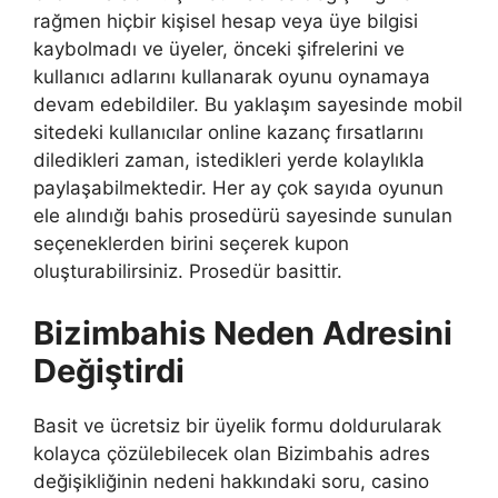
rağmen hiçbir kişisel hesap veya üye bilgisi
kaybolmadı ve üyeler, önceki şifrelerini ve
kullanıcı adlarını kullanarak oyunu oynamaya
devam edebildiler. Bu yaklaşım sayesinde mobil
sitedeki kullanıcılar online kazanç fırsatlarını
diledikleri zaman, istedikleri yerde kolaylıkla
paylaşabilmektedir. Her ay çok sayıda oyunun
ele alındığı bahis prosedürü sayesinde sunulan
seçeneklerden birini seçerek kupon
oluşturabilirsiniz. Prosedür basittir.
Bizimbahis Neden Adresini
Değiştirdi
Basit ve ücretsiz bir üyelik formu doldurularak
kolayca çözülebilecek olan Bizimbahis adres
değişikliğinin nedeni hakkındaki soru, casino