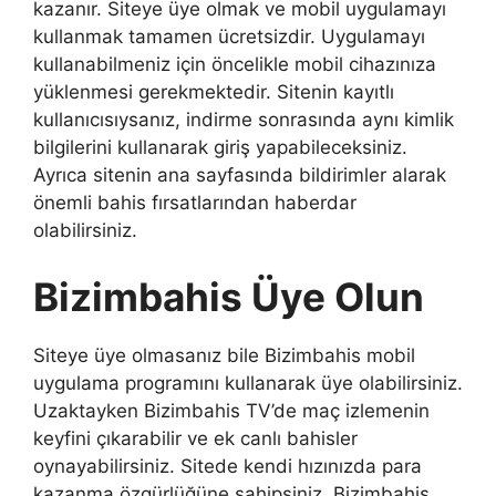
kazanır. Siteye üye olmak ve mobil uygulamayı
kullanmak tamamen ücretsizdir. Uygulamayı
kullanabilmeniz için öncelikle mobil cihazınıza
yüklenmesi gerekmektedir. Sitenin kayıtlı
kullanıcısıysanız, indirme sonrasında aynı kimlik
bilgilerini kullanarak giriş yapabileceksiniz.
Ayrıca sitenin ana sayfasında bildirimler alarak
önemli bahis fırsatlarından haberdar
olabilirsiniz.
Bizimbahis Üye Olun
Siteye üye olmasanız bile Bizimbahis mobil
uygulama programını kullanarak üye olabilirsiniz.
Uzaktayken Bizimbahis TV’de maç izlemenin
keyfini çıkarabilir ve ek canlı bahisler
oynayabilirsiniz. Sitede kendi hızınızda para
kazanma özgürlüğüne sahipsiniz. Bizimbahis