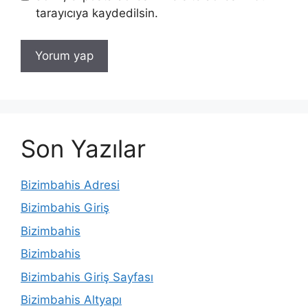
tarayıcıya kaydedilsin.
Son Yazılar
Bizimbahis Adresi
Bizimbahis Giriş
Bizimbahis
Bizimbahis
Bizimbahis Giriş Sayfası
Bizimbahis Altyapı