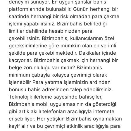
deneyim sunuyor. En uygun şanslar bahis
platformlarında bulunabilir. Günün herhangi bir
saatinde herhangi bir risk olmadan para çekme
işlemi yapabilirsiniz. Bizimbahis belirlediği
limitler dahilinde hesabınızdan para
çekebilirsiniz. Bizimbahis, kullanıcılarının özel
gereksinimlerine göre mümkün olan en verimli
şekilde para çekebilmektedir. Dakikalar içinde
kaçıyorlar. Bizimbahis çekmek için herhangi bir
belge zorunluluğu var mıdır? Bizimbahis
minimum çabayla kolayca çevrimiçi olarak
işlenebilir Para yatırma işleminizin ardından
bonusu bahis adresinden talep edebilirsiniz.
Teknolojik ilerleme sayesinde bahisçiler,
Bizimbahis mobil uygulamasının da gösterdiği
gibi artık akıllı telefonları aracılığıyla internete
erişebiliyor. Her yetişkin Bizimbahis oynamaktan
keyif alır ve bu çevrimiçi etkinlik aracılığıyla para