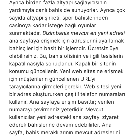
Ayrıca birden fazla altyapı sağlayıcısının
yardımıyla canlı bahis de sunuyorlar. Ayrıca çok
sayıda altyapı şirketi, spor bahislerinden
casinoya kadar isteğe bağlı oyunlar
sunmaktadır.
Bizimbahis mevcut en yeni adresi
ana sayfaya erişmek için adreslerini ayarlamak
bahisçiler için basit bir işlemdir. Ücretsiz üye
olabilirsiniz. Bu, bahis ofisinin ve ilgili tesislerin
kapatılmasıyla sonuçlandı. Kapalı bir sitenin
konumu güncellenir. Yeni web sitesine erişmek
için müşterilerin güncellenen URL’yi
tarayıcılarına girmeleri gerekir. Web sitesi yeni
bir adres oluştururken çeşitli telefon numaraları
kullanır. Ana sayfaya erişim basittir; verilen
numarayı çevirmeniz yeterlidir. Mevcut
kullanıcılar yeni adresteki ana sayfayı ziyaret
ederek bahislerine devam edebilirler. Ana
sayfa, bahis meraklılarının mevcut adreslerini