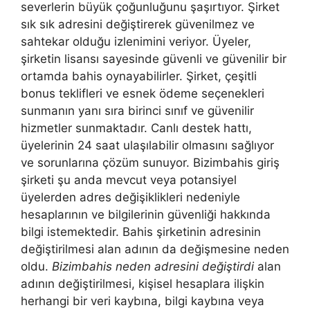
severlerin büyük çoğunluğunu şaşırtıyor. Şirket
sık sık adresini değiştirerek güvenilmez ve
sahtekar olduğu izlenimini veriyor. Üyeler,
şirketin lisansı sayesinde güvenli ve güvenilir bir
ortamda bahis oynayabilirler. Şirket, çeşitli
bonus teklifleri ve esnek ödeme seçenekleri
sunmanın yanı sıra birinci sınıf ve güvenilir
hizmetler sunmaktadır. Canlı destek hattı,
üyelerinin 24 saat ulaşılabilir olmasını sağlıyor
ve sorunlarına çözüm sunuyor. Bizimbahis giriş
şirketi şu anda mevcut veya potansiyel
üyelerden adres değişiklikleri nedeniyle
hesaplarının ve bilgilerinin güvenliği hakkında
bilgi istemektedir. Bahis şirketinin adresinin
değiştirilmesi alan adının da değişmesine neden
oldu.
Bizimbahis neden adresini değiştirdi
alan
adının değiştirilmesi, kişisel hesaplara ilişkin
herhangi bir veri kaybına, bilgi kaybına veya