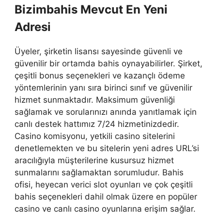
Bizimbahis Mevcut En Yeni
Adresi
Üyeler, şirketin lisansı sayesinde güvenli ve
güvenilir bir ortamda bahis oynayabilirler. Şirket,
çeşitli bonus seçenekleri ve kazançlı ödeme
yöntemlerinin yanı sıra birinci sınıf ve güvenilir
hizmet sunmaktadır. Maksimum güvenliği
sağlamak ve sorularınızı anında yanıtlamak için
canlı destek hattımız 7/24 hizmetinizdedir.
Casino komisyonu, yetkili casino sitelerini
denetlemekten ve bu sitelerin yeni adres URL’si
aracılığıyla müşterilerine kusursuz hizmet
sunmalarını sağlamaktan sorumludur. Bahis
ofisi, heyecan verici slot oyunları ve çok çeşitli
bahis seçenekleri dahil olmak üzere en popüler
casino ve canlı casino oyunlarına erişim sağlar.