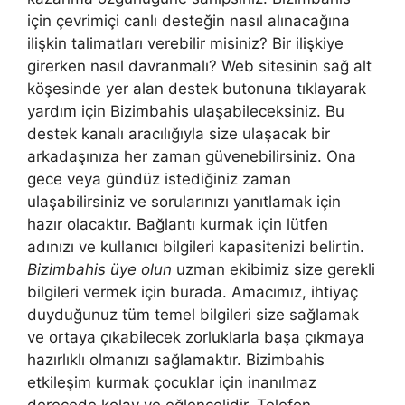
için çevrimiçi canlı desteğin nasıl alınacağına
ilişkin talimatları verebilir misiniz? Bir ilişkiye
girerken nasıl davranmalı? Web sitesinin sağ alt
köşesinde yer alan destek butonuna tıklayarak
yardım için Bizimbahis ulaşabileceksiniz. Bu
destek kanalı aracılığıyla size ulaşacak bir
arkadaşınıza her zaman güvenebilirsiniz. Ona
gece veya gündüz istediğiniz zaman
ulaşabilirsiniz ve sorularınızı yanıtlamak için
hazır olacaktır. Bağlantı kurmak için lütfen
adınızı ve kullanıcı bilgileri kapasitenizi belirtin.
Bizimbahis üye olun
uzman ekibimiz size gerekli
bilgileri vermek için burada. Amacımız, ihtiyaç
duyduğunuz tüm temel bilgileri size sağlamak
ve ortaya çıkabilecek zorluklarla başa çıkmaya
hazırlıklı olmanızı sağlamaktır. Bizimbahis
etkileşim kurmak çocuklar için inanılmaz
derecede kolay ve eğlencelidir. Telefon