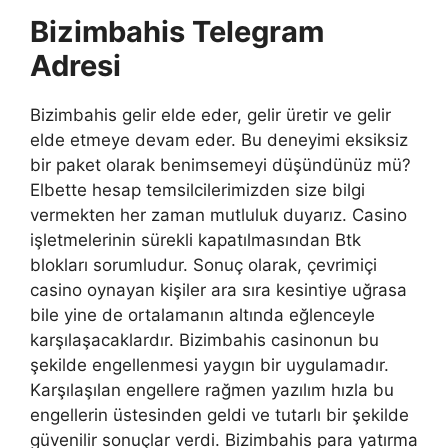
Bizimbahis Telegram
Adresi
Bizimbahis gelir elde eder, gelir üretir ve gelir
elde etmeye devam eder. Bu deneyimi eksiksiz
bir paket olarak benimsemeyi düşündünüz mü?
Elbette hesap temsilcilerimizden size bilgi
vermekten her zaman mutluluk duyarız. Casino
işletmelerinin sürekli kapatılmasından Btk
blokları sorumludur. Sonuç olarak, çevrimiçi
casino oynayan kişiler ara sıra kesintiye uğrasa
bile yine de ortalamanın altında eğlenceyle
karşılaşacaklardır. Bizimbahis casinonun bu
şekilde engellenmesi yaygın bir uygulamadır.
Karşılaşılan engellere rağmen yazılım hızla bu
engellerin üstesinden geldi ve tutarlı bir şekilde
güvenilir sonuçlar verdi. Bizimbahis para yatırma