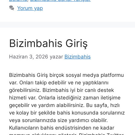
Yorum yap
Bizimbahis Giriş
Haziran 3, 2026
yazar
Bizimbahis
Bizimbahis Giriş birçok sosyal medya platformu
var. Onları takip edebilir ve ne yaptıklarını
görebilirsiniz. Bizimbahis iyi bir canlı destek
hizmeti var. Onlarla istediğiniz zaman iletişime
geçebilir ve yardım alabilirsiniz. Bu sayfa, hızlı
ve kolay bir şekilde bahis konusunda sorularınız
veya sorunlarınızda size yardımcı olabilir.
Kullanıcıların bahis endüstrisinden ne kadar