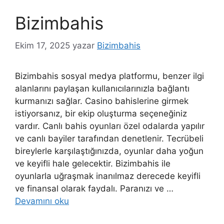
Bizimbahis
Ekim 17, 2025
yazar
Bizimbahis
Bizimbahis sosyal medya platformu, benzer ilgi
alanlarını paylaşan kullanıcılarınızla bağlantı
kurmanızı sağlar. Casino bahislerine girmek
istiyorsanız, bir ekip oluşturma seçeneğiniz
vardır. Canlı bahis oyunları özel odalarda yapılır
ve canlı bayiler tarafından denetlenir. Tecrübeli
bireylerle karşılaştığınızda, oyunlar daha yoğun
ve keyifli hale gelecektir. Bizimbahis ile
oyunlarla uğraşmak inanılmaz derecede keyifli
ve finansal olarak faydalı. Paranızı ve …
Devamını oku