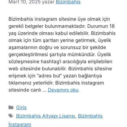
Mart 10, 2025
yazar
Bizimbahis
Bizimbahis instagram sitesine üye olmak için
gerekli belgeler bulunmamaktadır. Durumun 18
yaş üzerinde olması kabul edilebilir. Bizimbahis
olmak için tüm şartları yerine getirmek, üyelik
aşamalarının doğru ve sorunsuz bir şekilde
gerçekleştirilmesi şartıyla mümkündür. Üyelik
sözleşmesine hashtag’i aracılığıyla erişilebilen
web sitesinde bulunabilir. Bizimbahis sitesine
erişmek için “adres bul” yazan bağlantıya
tıklamanız yeterlidir. Bizimbahis instagram
sitesinde canlı …
Devamını oku
Kategoriler
Giriş
Etiketler
Bizimbahis Altyapı Lisansı
,
Bizimbahis
İnstagram