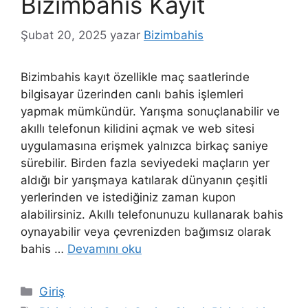
Bizimbahis Kayıt
Şubat 20, 2025
yazar
Bizimbahis
Bizimbahis kayıt özellikle maç saatlerinde
bilgisayar üzerinden canlı bahis işlemleri
yapmak mümkündür. Yarışma sonuçlanabilir ve
akıllı telefonun kilidini açmak ve web sitesi
uygulamasına erişmek yalnızca birkaç saniye
sürebilir. Birden fazla seviyedeki maçların yer
aldığı bir yarışmaya katılarak dünyanın çeşitli
yerlerinden ve istediğiniz zaman kupon
alabilirsiniz. Akıllı telefonunuzu kullanarak bahis
oynayabilir veya çevrenizden bağımsız olarak
bahis …
Devamını oku
Kategoriler
Giriş