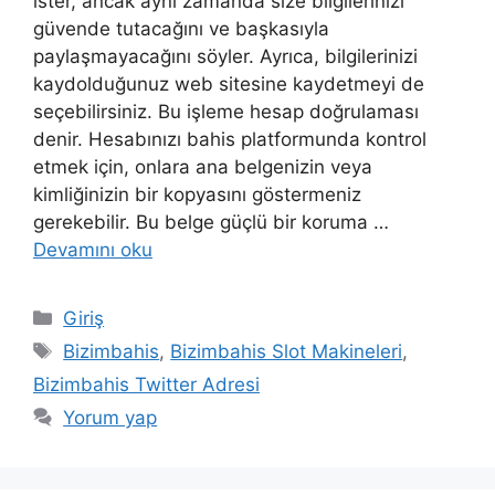
ister, ancak aynı zamanda size bilgilerinizi
güvende tutacağını ve başkasıyla
paylaşmayacağını söyler. Ayrıca, bilgilerinizi
kaydolduğunuz web sitesine kaydetmeyi de
seçebilirsiniz. Bu işleme hesap doğrulaması
denir. Hesabınızı bahis platformunda kontrol
etmek için, onlara ana belgenizin veya
kimliğinizin bir kopyasını göstermeniz
gerekebilir. Bu belge güçlü bir koruma …
Devamını oku
Kategoriler
Giriş
Etiketler
Bizimbahis
,
Bizimbahis Slot Makineleri
,
Bizimbahis Twitter Adresi
Yorum yap