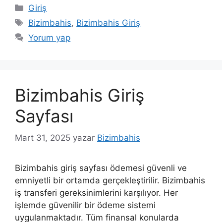
Kategoriler
Giriş
Etiketler
Bizimbahis
,
Bizimbahis Giriş
Yorum yap
Bizimbahis Giriş
Sayfası
Mart 31, 2025
yazar
Bizimbahis
Bizimbahis giriş sayfası ödemesi güvenli ve
emniyetli bir ortamda gerçekleştirilir. Bizimbahis
iş transferi gereksinimlerini karşılıyor. Her
işlemde güvenilir bir ödeme sistemi
uygulanmaktadır. Tüm finansal konularda