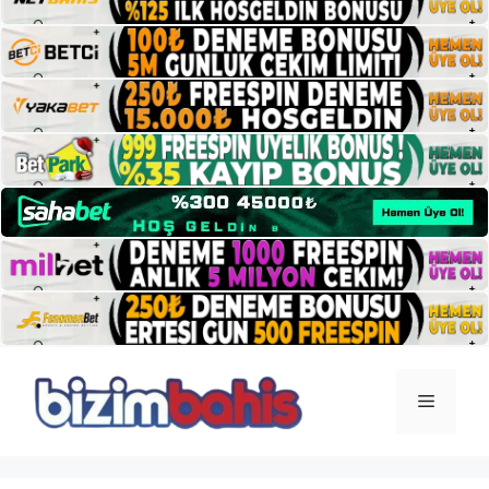
İçeriğe
atla
Menü