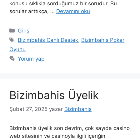
konusu sıklıkla sorduğumuz bir sorudur. Bu
sorular arttıkça, …
Devamını oku
Kategoriler
Giriş
Etiketler
Bizimbahis Canlı Destek
,
Bizimbahis Poker
Oyunu
Yorum yap
Bizimbahis Üyelik
Şubat 27, 2025
yazar
Bizimbahis
Bizimbahis üyelik son devrim, çok sayıda casino
web sitesinin ve casinoyla ilgili içeriğin